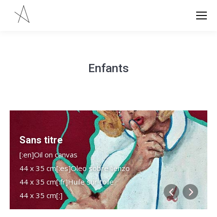
Enfants
Sans titre
[:en]Oil on canvas
44 x 35 cm[:es]Oleo sobre lienzo
44 x 35 cm[:fr]Huile sur toile
44 x 35 cm[:]