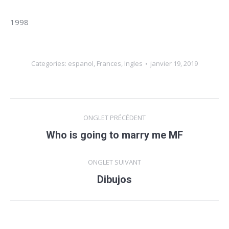
1998
Categories:
espanol
,
Frances
,
Ingles
janvier 19, 2019
Navigation
ONGLET PRÉCÉDENT
de
Who is going to marry me MF
Onglet
précédent
commentaire
ONGLET SUIVANT
Dibujos
Onglet
suivant