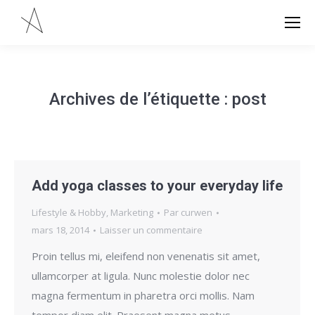
Archives de l’étiquette :
post
Add yoga classes to your everyday life
Lifestyle & Hobby
,
Marketing
Par
curwen
mars 18, 2014
Laisser un commentaire
Proin tellus mi, eleifend non venenatis sit amet,
ullamcorper at ligula. Nunc molestie dolor nec
magna fermentum in pharetra orci mollis. Nam