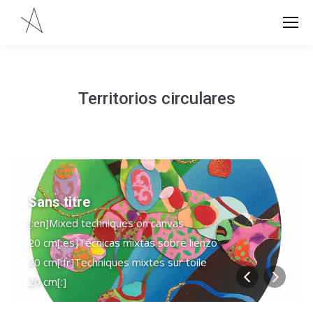
Territorios circulares
Sans titre
[:en]Mixed techniques on canvas
20 cm[:es]Técnicas mixtas sobre lienzo
20 cm[:fr]Techniques mixtes sur toile
20 cm[:]