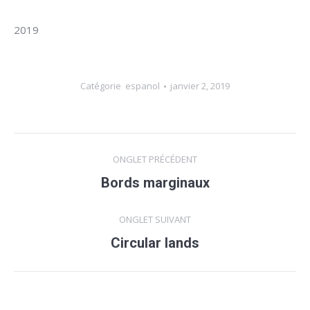
2019
Catégorie
espanol
janvier 2, 2019
Navigation
ONGLET PRÉCÉDENT
de
Bords marginaux
Onglet
précédent
commentaire
ONGLET SUIVANT
Circular lands
Onglet
suivant