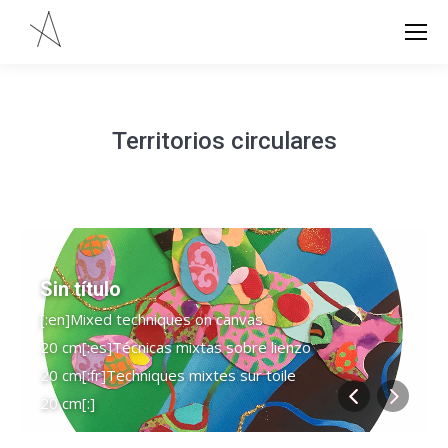
Territorios circulares
Sin título
[:en]Mixed techniques on canvas
20 cm[:es]Técnicas mixtas sobre lienzo
20 cm[:fr]Techniques mixtes sur toile
20 cm[:]