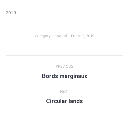
2019
Category:
espanol
Enero 2, 2019
Album
PREVIOUS
navigation
Bords marginaux
Previous
album:
NEXT
Circular lands
Next
album: