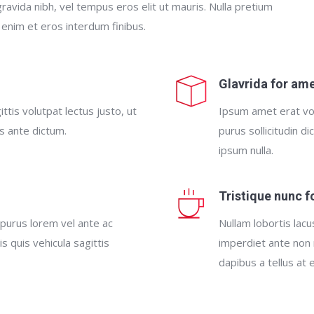
gravida nibh, vel tempus eros elit ut mauris. Nulla pretium
 enim et eros interdum finibus.
Glavrida for am
ttis volutpat lectus justo, ut
Ipsum amet erat vol
es ante dictum.
purus sollicitudin d
ipsum nulla.
Tristique nunc 
 purus lorem vel ante ac
Nullam lobortis lacu
s quis vehicula sagittis
imperdiet ante non 
dapibus a tellus at