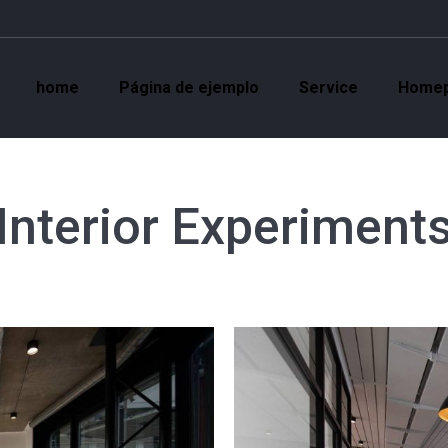
home
Página de ejemplo
Service
Home
Interior Experiment