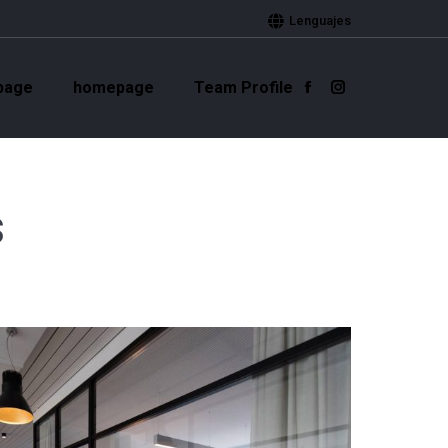
Lenguajes
page
homepage
Team Profile
Facebook
Instagram
s