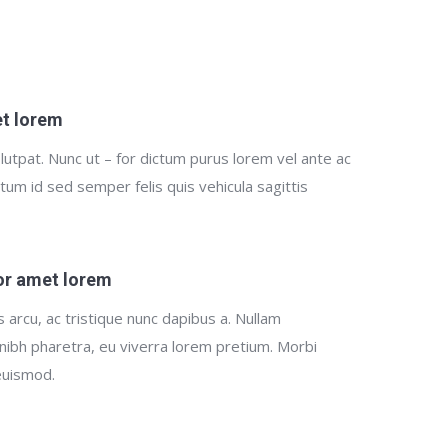
et lorem
utpat. Nunc ut – for dictum purus lorem vel ante ac
ictum id sed semper felis quis vehicula sagittis
for amet lorem
s arcu, ac tristique nunc dapibus a. Nullam
nibh pharetra, eu viverra lorem pretium. Morbi
 euismod.