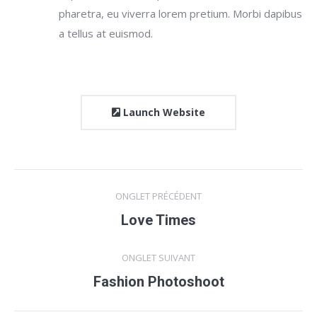
pharetra, eu viverra lorem pretium. Morbi dapibus
a tellus at euismod.
Launch Website
Navigation
ONGLET PRÉCÉDENT
de
Love Times
Onglet
précédent
commentaire
ONGLET SUIVANT
Fashion Photoshoot
Projets
similaires