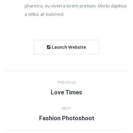
pharetra, eu viverra lorem pretium. Morbi dapibus
a tellus at euismod.
Launch Website
Project
PREVIOUS
navigation
Love Times
Previous
project:
NEXT
Fashion Photoshoot
Next
project: