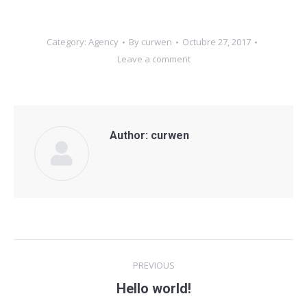
Category:
Agency
By
curwen
Octubre 27, 2017
Leave a comment
Author:
curwen
Post
PREVIOUS
navigation
Hello world!
Previous
post: