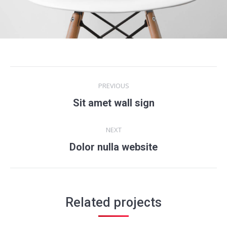
Project
PREVIOUS
navigation
Sit amet wall sign
Previous
project:
NEXT
Dolor nulla website
Next
project:
Related projects