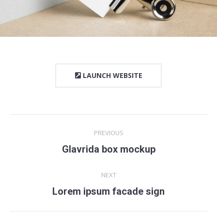
LAUNCH WEBSITE
Project
PREVIOUS
navigation
Glavrida box mockup
Previous
project:
NEXT
Lorem ipsum facade sign
Next
project: