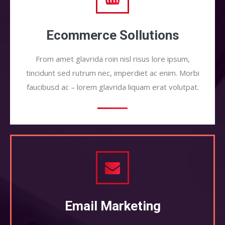
Ecommerce Sollutions
From amet glavrida roin nisl risus lore ipsum,
tincidunt sed rutrum nec, imperdiet ac enim. Morbi
faucibusd ac – lorem glavrida liquam erat volutpat.
Email Marketing