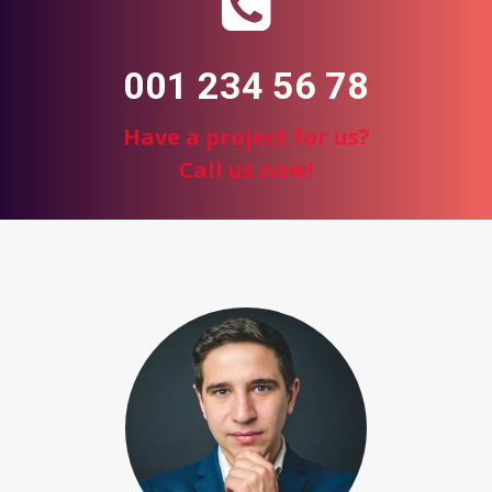
001 234 56 78
Have a project for us?
Call us now!