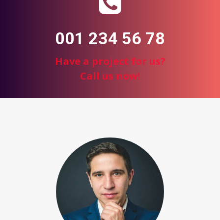
001 234 56 78
Have a project for us?
Call us now!