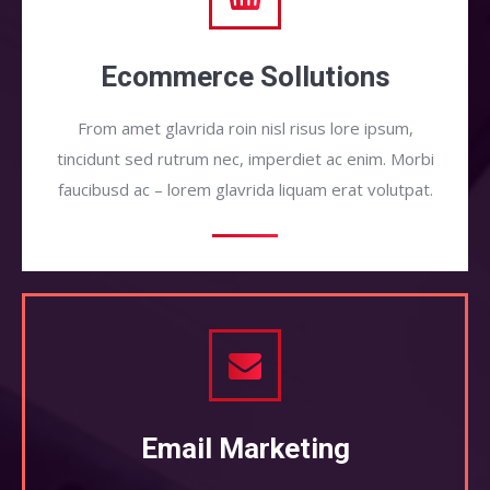
Ecommerce Sollutions
From amet glavrida roin nisl risus lore ipsum,
tincidunt sed rutrum nec, imperdiet ac enim. Morbi
faucibusd ac – lorem glavrida liquam erat volutpat.
Email Marketing