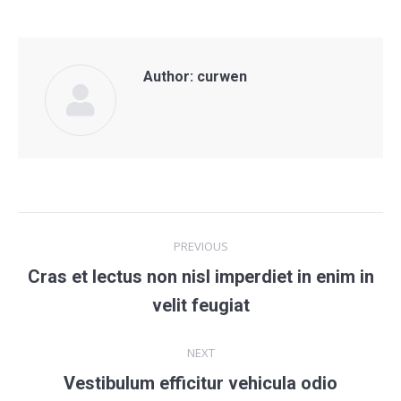
Author:
curwen
Post
PREVIOUS
navigation
Cras et lectus non nisl imperdiet in enim in
Previous
velit feugiat
post:
NEXT
Vestibulum efficitur vehicula odio
Next